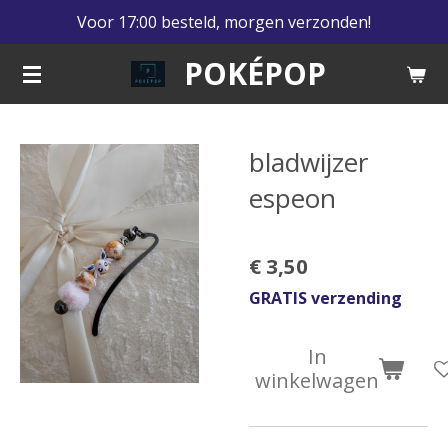
Voor 17:00 besteld, morgen verzonden!
Ga
direct
POKÉPOP
naar
de
hoofdinhoud
bladwijzer
espeon
€ 3,50
GRATIS verzending
In
winkelwagen