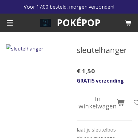
Voor 17:00 besteld, morgen verzonden!
Ga
direct
POKÉPOP
naar
de
hoofdinhoud
sleutelhanger
€ 1,50
GRATIS verzending
In
winkelwagen
laat je sleutelbos