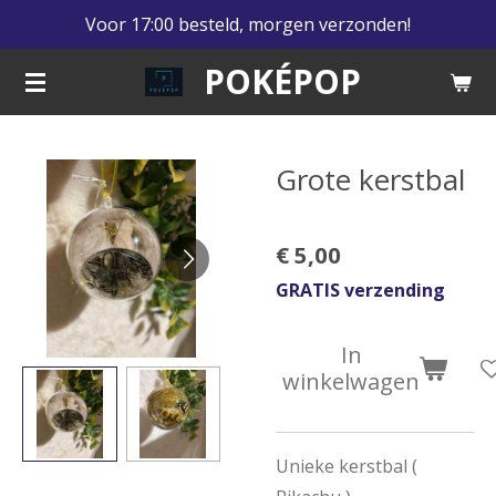
Voor 17:00 besteld, morgen verzonden!
Ga
direct
POKÉPOP
naar
de
hoofdinhoud
Grote kerstbal
€ 5,00
GRATIS verzending
In
winkelwagen
Unieke kerstbal (