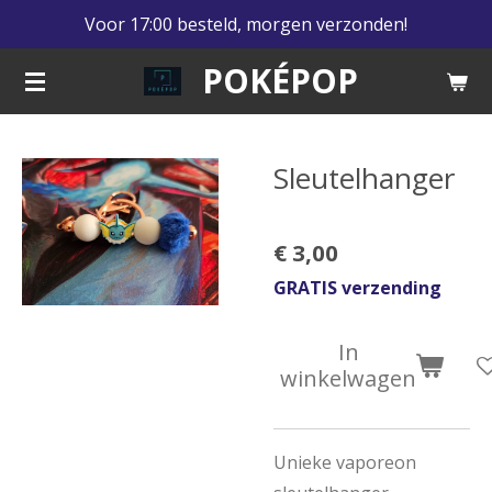
Voor 17:00 besteld, morgen verzonden!
Ga
direct
POKÉPOP
naar
de
hoofdinhoud
Sleutelhanger
€ 3,00
GRATIS verzending
In
winkelwagen
Unieke vaporeon