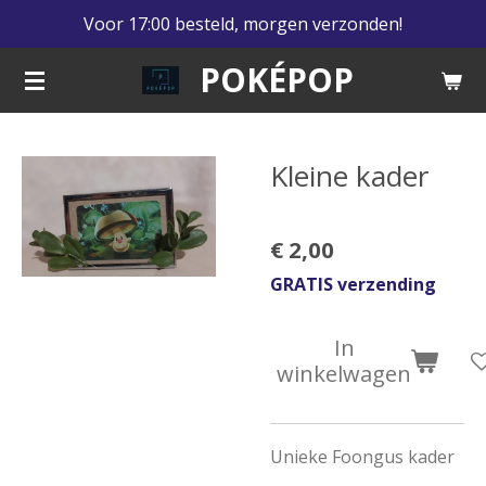
Voor 17:00 besteld, morgen verzonden!
Ga
direct
POKÉPOP
naar
de
hoofdinhoud
Kleine kader
€ 2,00
GRATIS verzending
In
winkelwagen
Unieke Foongus kader