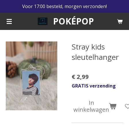
Voor 17:00 besteld, morgen verzonden!
Ga
direct
POKÉPOP
naar
de
hoofdinhoud
Stray kids
sleutelhanger
€ 2,99
GRATIS verzending
In
winkelwagen